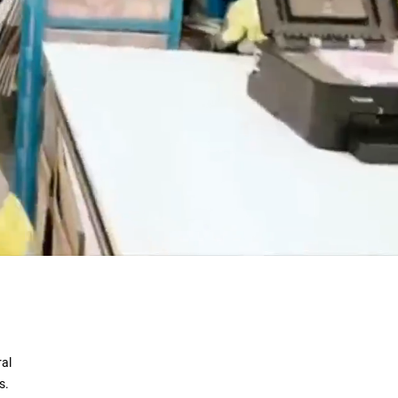
ral
s.